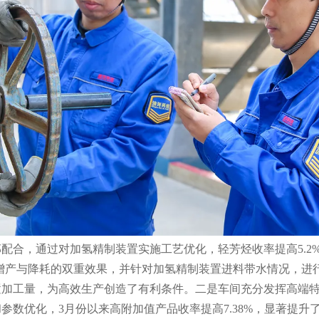
合，通过对加氢精制装置实施工艺优化，轻芳烃收率提高5.2
现了增产与降耗的双重效果，并针对加氢精制装置进料带水情况，进
置加工量，为高效生产创造了有利条件。二是车间充分发挥高端
参数优化，3月份以来高附加值产品收率提高7.38%，显著提升