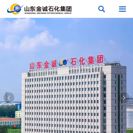



