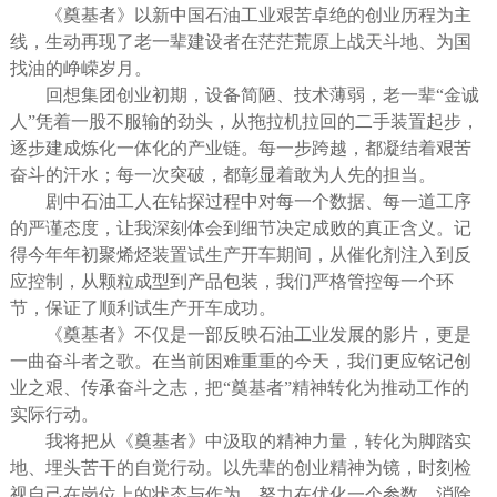
《奠基者》以新中国石油工业艰苦卓绝的创业历程为主
线，生动再现了老一辈建设者在茫茫荒原上战天斗地、为国
找油的峥嵘岁月。
回想集团创业初期，设备简陋、技术薄弱，老一辈“金诚
人”凭着一股不服输的劲头，从拖拉机拉回的二手装置起步，
逐步建成炼化一体化的产业链。每一步跨越，都凝结着艰苦
奋斗的汗水；每一次突破，都彰显着敢为人先的担当。
剧中石油工人在钻探过程中对每一个数据、每一道工序
的严谨态度，让我深刻体会到细节决定成败的真正含义。记
得今年年初聚烯烃装置试生产开车期间，从催化剂注入到反
应控制，从颗粒成型到产品包装，我们严格管控每一个环
节，保证了顺利试生产开车成功。
《奠基者》不仅是一部反映石油工业发展的影片，更是
一曲奋斗者之歌。在当前困难重重的今天，我们更应铭记创
业之艰、传承奋斗之志，把“奠基者”精神转化为推动工作的
实际行动。
我将把从《奠基者》中汲取的精神力量，转化为脚踏实
地、埋头苦干的自觉行动。以先辈的创业精神为镜，时刻检
视自己在岗位上的状态与作为，努力在优化一个参数、消除